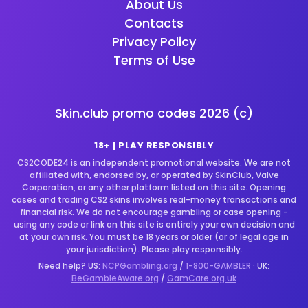
About Us
Contacts
Privacy Policy
Terms of Use
Skin.club promo codes
2026
(c)
18+ | PLAY RESPONSIBLY
CS2CODE24 is an independent promotional website. We are not
affiliated with, endorsed by, or operated by SkinClub, Valve
Corporation, or any other platform listed on this site. Opening
cases and trading CS2 skins involves real-money transactions and
financial risk. We do not encourage gambling or case opening -
using any code or link on this site is entirely your own decision and
at your own risk. You must be 18 years or older (or of legal age in
your jurisdiction). Please play responsibly.
Need help? US:
NCPGambling.org
/
1-800-GAMBLER
· UK:
BeGambleAware.org
/
GamCare.org.uk